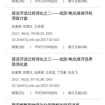
摘要
(
30
)
PDF[
343KB
]
(
0
)
施引文献
(
48
)
煤泥浮选过程强化之二——低阶/氧化煤难浮机
理探讨篇
桂夏辉
邢耀文
王婷霞
,
,
2017, 45(2): 79-83,91.
DOI:
10.16447/j.cnki.cpt.2017.02.022
摘要
(
26
)
PDF[
725KB
]
(
0
)
施引文献
(
44
)
煤泥浮选过程强化之三——低阶/氧化煤浮选界
面强化篇
桂夏辉
邢耀文
连露露
王婷霞
丁世豪
张友飞
,
,
,
,
,
2017, 45(3): 87-91,96.
DOI:
10.16447/j.cnki.cpt.2017.03.023
摘要
(
21
)
PDF[
895KB
]
(
0
)
施引文献
(
32
)