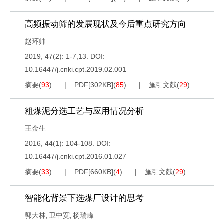
高频振动筛的发展现状及今后重点研究方向
赵环帅
2019, 47(2): 1-7,13.
DOI:
10.16447/j.cnki.cpt.2019.02.001
摘要
(
93
)
PDF[
302KB
]
(
85
)
施引文献
(
29
)
粗煤泥分选工艺与应用情况分析
王金生
2016, 44(1): 104-108.
DOI:
10.16447/j.cnki.cpt.2016.01.027
摘要
(
33
)
PDF[
660KB
]
(
4
)
施引文献
(
29
)
智能化背景下选煤厂设计的思考
郭大林
卫中宽
杨瑞峰
,
,