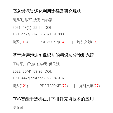
高灰煤泥资源化利用途径及研究现状
闵凡飞
陈军
沈亮
刘春福
,
,
,
2021, 49(1): 33-38.
DOI:
10.16447/j.cnki.cpt.2021.01.003
摘要
(
116
)
PDF[
860KB
]
(
24
)
施引文献
(
27
)
基于浮选泡沫图像识别的精煤灰分预测系统
丁建军
白飞燕
任学禹
樊民强
,
,
,
2022, 50(4): 89-93.
DOI:
10.16447/j.cnki.cpt.2022.04.016
摘要
(
121
)
PDF[
1300KB
]
(
72
)
施引文献
(
27
)
TDS智能干选机在井下排矸充填技术的应用
梁兴国