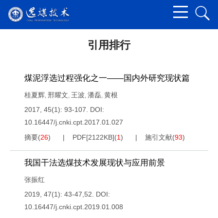
引用排行
煤泥浮选过程强化之一——国内外研究现状篇
桂夏辉
邢耀文
王波
潘磊
黄根
,
,
,
,
2017, 45(1): 93-107.
DOI:
10.16447/j.cnki.cpt.2017.01.027
摘要
(
26
)
PDF[
2122KB
]
(
1
)
施引文献
(
93
)
我国干法选煤技术发展现状与应用前景
张振红
2019, 47(1): 43-47,52.
DOI:
10.16447/j.cnki.cpt.2019.01.008