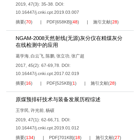
2019, 47(3): 35-38.
DOI:
10.16447/j.cnki.cpt.2019.03.007
摘要
(
70
)
PDF[
658KB
]
(
48
)
施引文献
(
28
)
NGAM-2008天然射线(无源)灰分仪在精煤灰分
在线检测中的应用
葛学海
白云飞
陈鹏
张立功
张广超
,
,
,
,
2017, 45(2): 67-69,78.
DOI:
10.16447/j.cnki.cpt.2017.02.019
摘要
(
16
)
PDF[
525KB
]
(
1
)
施引文献
(
28
)
原煤预排矸技术与装备发展历程综述
王学民
许光前
杨硕
,
,
2019, 47(1): 62-66,71.
DOI:
10.16447/j.cnki.cpt.2019.01.012
摘要
(
134
)
PDF[
701KB
]
(
18
)
施引文献
(
27
)