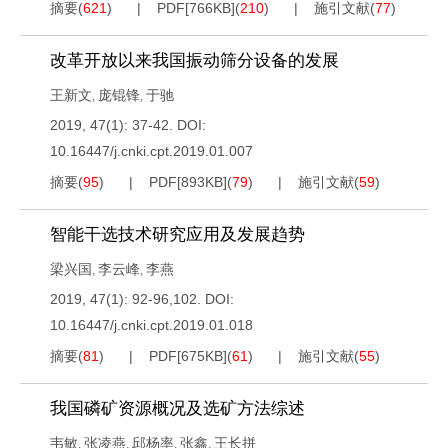
摘要
(
621
)
PDF[
766KB
]
(
210
)
施引文献
(
77
)
改革开放以来我国振动筛分设备的发展
王新文
庞锟锋
于驰
,
,
2019, 47(1): 37-42.
DOI:
10.16447/j.cnki.cpt.2019.01.007
摘要
(
95
)
PDF[
893KB
]
(
79
)
施引文献
(
59
)
智能干选技术研究应用及发展趋势
梁兴国
李云峰
李燕
,
,
2019, 47(1): 92-96,102.
DOI:
10.16447/j.cnki.cpt.2019.01.018
摘要
(
81
)
PDF[
675KB
]
(
61
)
施引文献
(
55
)
我国磷矿资源概况及选矿方法综述
韦敏
张凌燕
邱杨率
张鑫
王长拼
,
,
,
,