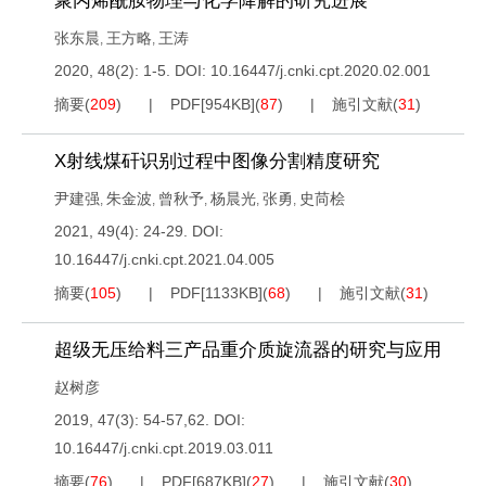
聚丙烯酰胺物理与化学降解的研究进展
张东晨
王方略
王涛
,
,
2020, 48(2): 1-5.
DOI:
10.16447/j.cnki.cpt.2020.02.001
摘要
(
209
)
PDF[
954KB
]
(
87
)
施引文献
(
31
)
X射线煤矸识别过程中图像分割精度研究
尹建强
朱金波
曾秋予
杨晨光
张勇
史苘桧
,
,
,
,
,
2021, 49(4): 24-29.
DOI:
10.16447/j.cnki.cpt.2021.04.005
摘要
(
105
)
PDF[
1133KB
]
(
68
)
施引文献
(
31
)
超级无压给料三产品重介质旋流器的研究与应用
赵树彦
2019, 47(3): 54-57,62.
DOI:
10.16447/j.cnki.cpt.2019.03.011
摘要
(
76
)
PDF[
687KB
]
(
27
)
施引文献
(
30
)