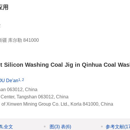
应用
2
库尔勒 841000
t Silicon Washing Coal Jig in Qinhua Coal Wa
1, 2
OU De'an
han 063012, China
 Center, Tangshan 063012, China
 of Xinwen Mining Group Co. Ltd., Korla 841000, China
ML全文
图
(3)
表
(6)
参考文献
(1