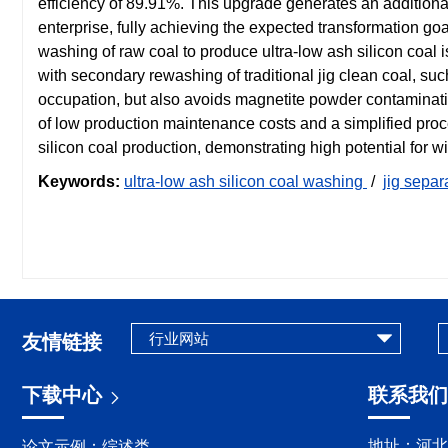
efficiency of 89.91%. This upgrade generates an additiona
enterprise, fully achieving the expected transformation goa
washing of raw coal to produce ultra-low ash silicon coal 
with secondary rewashing of traditional jig clean coal, su
occupation, but also avoids magnetite powder contaminat
of low production maintenance costs and a simplified proc
silicon coal production, demonstrating high potential for
Keywords:
ultra-low ash silicon coal washing
/
jig separ
友情链接
下载中心
联系我们
地址：河北
论文示例：综述类