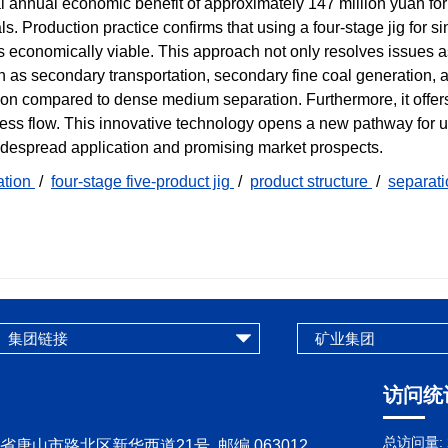
l annual economic benefit of approximately 147 million yuan for
ls. Production practice confirms that using a four-stage jig for s
is economically viable. This approach not only resolves issues 
ch as secondary transportation, secondary fine coal generation, 
ion compared to dense medium separation. Furthermore, it offe
ess flow. This innovative technology opens a new pathway for u
 widespread application and promising market prospects.
ation
/
four-stage five-product jig
/
product structure
/
separati
访问统
总访问量:
省唐山市路北区新华西道21号 邮编 063012