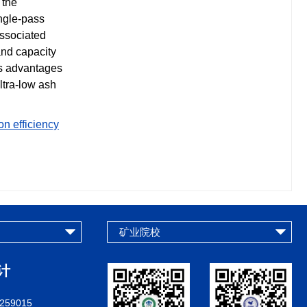
 the
ingle-pass
associated
and capacity
rs advantages
ltra-low ash
on efficiency
计
259015