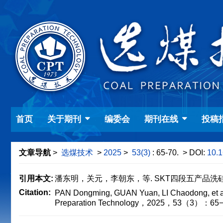
首页
关于期刊
编委会
期刊在线
投稿
文章导航
>
选煤技术
>
2025
>
53(3)
: 65-70.
> DOI:
10.1
引用本文:
潘东明，关元，李朝东，等. SKT四段五产品洗硅煤跳
Citation:
PAN Dongming, GUAN Yuan, LI Chaodong, et al. 
Preparation Technology，2025，53（3）：65−