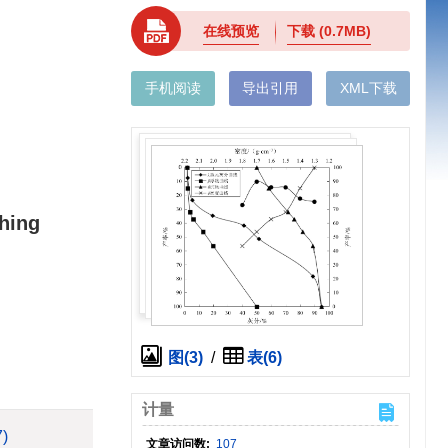
在线预览
下载
(0.7MB)
手机阅读
导出引用
XML下载
shing
图(3)
/
表(6)
计量
7)
文章访问数:
107