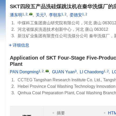
SKT四段五产品洗硅煤跳汰机在秦华洗煤厂的
1, 2
,
3
1, 2
1, 2
潘东明
,
关元
,
李朝东
,
娄德安
1.
中煤科工集团唐山研究院有限公司，河北 唐山 06301
2.
河北省煤炭洗选技术创新中心，河北 唐山 063012
3.
新汶矿业集团有限责任公司洗煤分公司 秦华洗煤厂，新疆 
详细信息
Application of SKT Four-Stage Five-Produc
Plant
1, 2
,
3
1, 2
PAN Dongming
,
GUAN Yuan
,
LI Chaodong
,
L
1.
CCTEG Tangshan Research Institute Co. Ltd., Tangs
2.
Hebei Province Coal Washing Technology Innovation
3.
Qinhua Coal Preparation Plant, Coal Washing Branch
摘要
HT